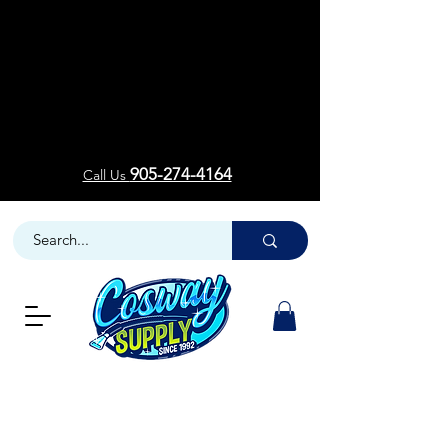
Welcom
Welcom
905-274-4164
Call Us