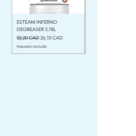
ESTEAM INFERNO
Oriental Rug Shamp
DEGREASER 3.78L
Precio
52,00 CAD
Precio
Precio de oferta
52,20 CAD
26,10 CAD
Impuesto excluido
Impuesto excluido