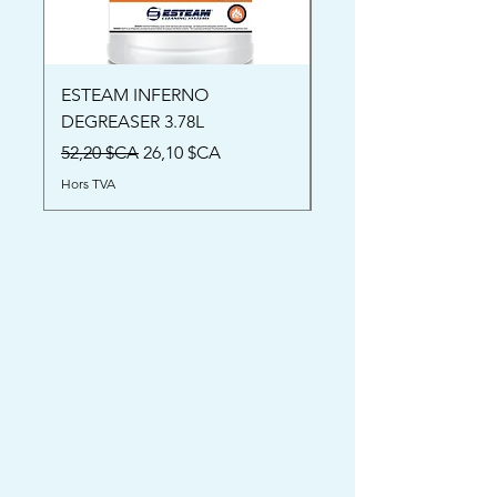
ESTEAM INFERNO
Oriental Rug Shamp
DEGREASER 3.78L
Prix
52,00 $CA
Prix original
Prix promotionnel
52,20 $CA
26,10 $CA
Hors TVA
Hors TVA