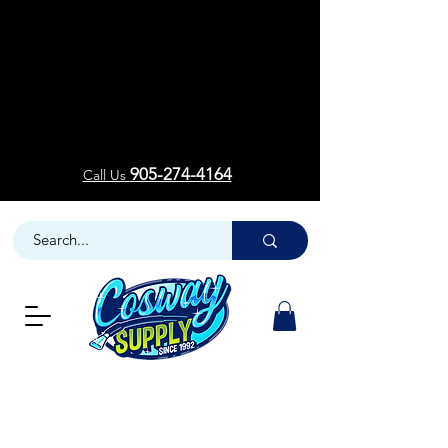
Welcom
Welcom
905-274-4164
Call Us