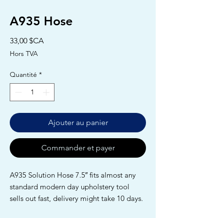
A935 Hose
Prix
33,00 $CA
Hors TVA
Quantité
*
Ajouter au panier
Commander et payer
A935 Solution Hose 7.5″ fits almost any
standard modern day upholstery tool
sells out fast, delivery might take 10 days.