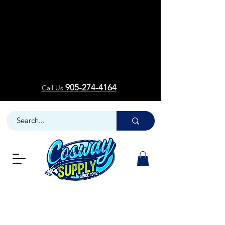
Welcom
Welcom
905-274-4164
Call Us