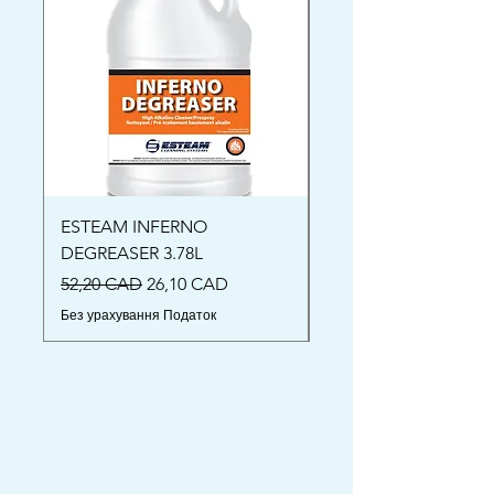
ESTEAM INFERNO
Oriental Rug Shamp
DEGREASER 3.78L
Ціна
52,00 CAD
Звичайна ціна
За розпродажем
52,20 CAD
26,10 CAD
Без урахування Податок
Без урахування Податок