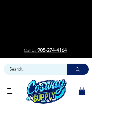
Welcom
Welcom
905-274-4164
Call Us